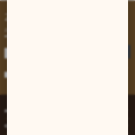
Zapisz się do newslettera
Zapisz się do newslettera na naszym sklepie internetowym i
otrzymuj informacje o nowościach i promocjach.
ZAPISZ SIĘ
Wyrażam zgodę na otrzymywanie drogą elektroniczną na wskazany przeze
mnie adres e-mail informacji dotyczących usług świadczonych przez
Administratora. Zgoda może zostać cofnięta w każdym czasie.
Polityka
prywatności
*
INFORMACJE
O NAS