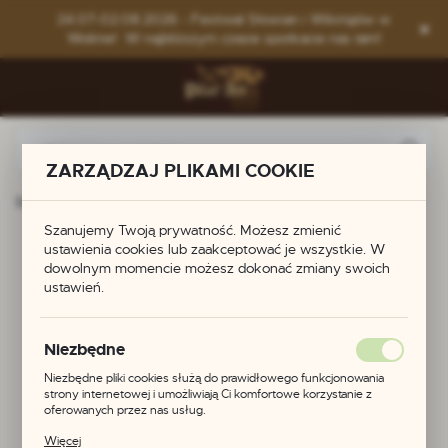
Przejdź do menu.
Przejdź do wyszukiwarki.
Przejdź do treści.
24.07-02.08.2026 - Festiwal Słowian i Wikingów w
Wolinie! W najbliższym czasie spotkacie nas tam!
ZARZĄDZAJ PLIKAMI COOKIE
Strona główna
Produkty
Naszyjnik z Dziekanowic
Szanujemy Twoją prywatność. Możesz zmienić
Naszyjnik z
ustawienia cookies lub zaakceptować je wszystkie. W
dowolnym momencie możesz dokonać zmiany swoich
ustawień.
Dziekanowic
Niezbędne
POLECAMY
Niezbędne pliki cookies służą do prawidłowego funkcjonowania
strony internetowej i umożliwiają Ci komfortowe korzystanie z
oferowanych przez nas usług.
Pliki cookies odpowiadają na podejmowane przez Ciebie działania w
Więcej
celu m.in. dostosowania Twoich ustawień preferencji prywatności,