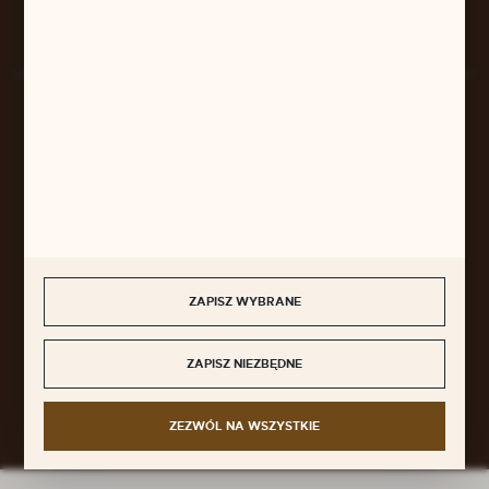
Rozpocznij zwrot produktu:
ODSTĄP OD UMOWY TUTAJ
BEZPIECZNE PŁATNOŚCI
SZYBKA DOSTAWA
ZAPISZ WYBRANE
DOŁĄCZ DO NAS
ZAPISZ NIEZBĘDNE
ZEZWÓL NA WSZYSTKIE