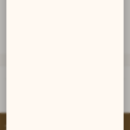
zwyczajów dotyczących przeglądanej witryny internetowej. Treści
promocyjne mogą pojawić się na stronach podmiotów trzecich lub
firm będących naszymi partnerami oraz innych dostawców usług.
Firmy te działają w charakterze pośredników prezentujących nasze
treści w postaci wiadomości, ofert, komunikatów mediów
POWIADOM O DOSTĘPNOŚCI
społecznościowych.
ZAPYTAJ O PRODUKT
OPIS PRODUKTU
Opis produktu
srebro pr. 925
Zapisz się do newslettera