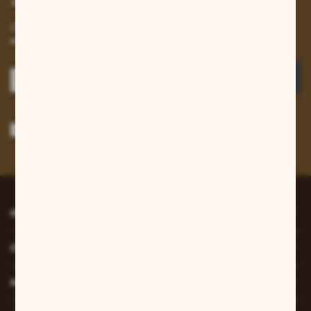
Zapisz się do newslettera na naszym sklepie internetowym i
otrzymuj informacje o nowościach i promocjach.
ZAPISZ SIĘ
Wyrażam zgodę na otrzymywanie drogą elektroniczną na wskazany przeze
mnie adres e-mail informacji dotyczących usług świadczonych przez
Administratora. Zgoda może zostać cofnięta w każdym czasie.
Polityka
prywatności
*
INFORMACJE
O NAS
MOJE KONTO