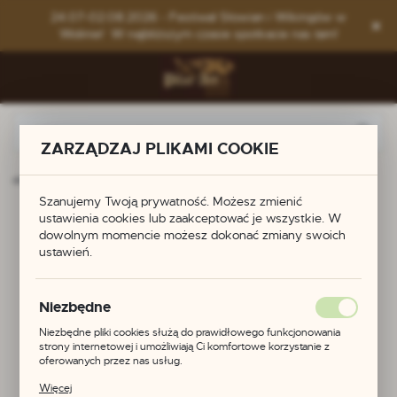
Przejdź do menu.
Przejdź do wyszukiwarki.
Przejdź do treści.
24.07-02.08.2026 - Festiwal Słowian i Wikingów w
Wolinie! W najbliższym czasie spotkacie nas tam!
ZARZĄDZAJ PLIKAMI COOKIE
rona główna
Produkty
Okucie szabli dzika - zawieszka
Szanujemy Twoją prywatność. Możesz zmienić
ustawienia cookies lub zaakceptować je wszystkie. W
Okucie szabli dzika -
dowolnym momencie możesz dokonać zmiany swoich
ustawień.
zawieszka
Niezbędne
Niezbędne pliki cookies służą do prawidłowego funkcjonowania
strony internetowej i umożliwiają Ci komfortowe korzystanie z
oferowanych przez nas usług.
Pliki cookies odpowiadają na podejmowane przez Ciebie działania w
Więcej
celu m.in. dostosowania Twoich ustawień preferencji prywatności,