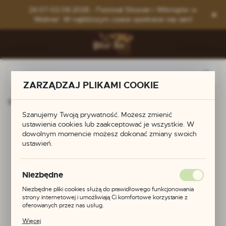
Przejdź do menu.
Przejdź do wyszukiwarki.
Przejdź do treści.
24.07-02.08.2026 - Festiwal Słowian i Wikingów w
Wolinie! W najbliższym czasie spotkacie nas tam!
ZARZĄDZAJ PLIKAMI COOKIE
Strona główna
Produkty
Pierścień skręcany
Szanujemy Twoją prywatność. Możesz zmienić
ustawienia cookies lub zaakceptować je wszystkie. W
Pierścień skręcany
dowolnym momencie możesz dokonać zmiany swoich
ustawień.
Niezbędne
Niezbędne pliki cookies służą do prawidłowego funkcjonowania
strony internetowej i umożliwiają Ci komfortowe korzystanie z
oferowanych przez nas usług.
Pliki cookies odpowiadają na podejmowane przez Ciebie działania w
Więcej
celu m.in. dostosowania Twoich ustawień preferencji prywatności,