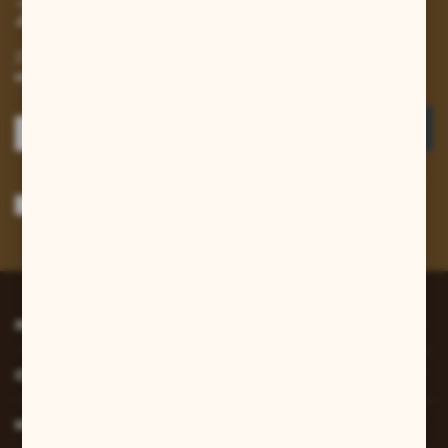
Zapisz się do newslettera
Zapisz się do newslettera na naszym sklepie internetowym i
otrzymuj informacje o nowościach i promocjach.
ZAPISZ SIĘ
Wyrażam zgodę na otrzymywanie drogą elektroniczną na wskazany przeze
mnie adres e-mail informacji dotyczących usług świadczonych przez
Administratora. Zgoda może zostać cofnięta w każdym czasie.
Polityka
prywatności
*
INFORMACJE
O NAS
MOJE KONTO