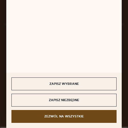
Rozpocznij zwrot produktu:
ODSTĄP OD UMOWY TUTAJ
BEZPIECZNE PŁATNOŚCI
SZYBKA DOSTAWA
ZAPISZ WYBRANE
ZAPISZ NIEZBĘDNE
DOŁĄCZ DO NAS
ZEZWÓL NA WSZYSTKIE