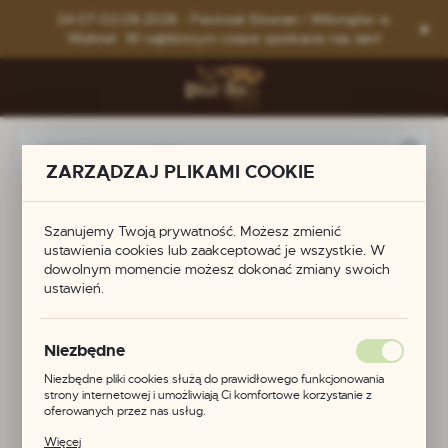
Przejdź do menu.
Przejdź do wyszukiwarki.
Przejdź do treści.
24.07-02.08.2026 - Festiwal Słowian i Wikingów w
Wolinie! W najbliższym czasie spotkacie nas tam!
ZARZĄDZAJ PLIKAMI COOKIE
na
Produkty
Pierścionek z kulką z kryształu górskiego
Szanujemy Twoją prywatność. Możesz zmienić
Pierścionek z kulką z
ustawienia cookies lub zaakceptować je wszystkie. W
dowolnym momencie możesz dokonać zmiany swoich
ustawień.
kryształu górskiego
Niezbędne
POLECAMY
Niezbędne pliki cookies służą do prawidłowego funkcjonowania
strony internetowej i umożliwiają Ci komfortowe korzystanie z
oferowanych przez nas usług.
Pliki cookies odpowiadają na podejmowane przez Ciebie działania w
Więcej
celu m.in. dostosowania Twoich ustawień preferencji prywatności,