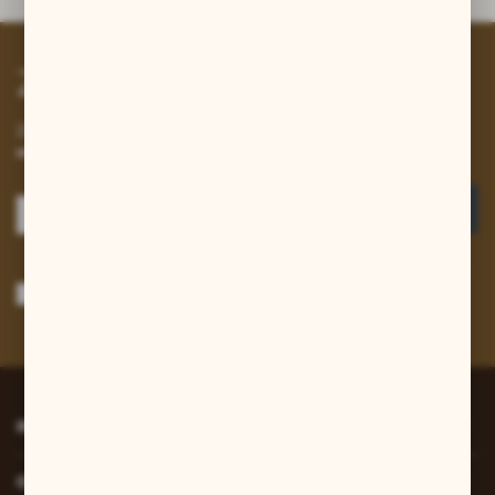
Zapisz się do newslettera
Zapisz się do newslettera na naszym sklepie internetowym i
otrzymuj informacje o nowościach i promocjach.
ZAPISZ SIĘ
Wyrażam zgodę na otrzymywanie drogą elektroniczną na wskazany przeze
mnie adres e-mail informacji dotyczących usług świadczonych przez
Administratora. Zgoda może zostać cofnięta w każdym czasie.
Polityka
prywatności
*
INFORMACJE
O NAS