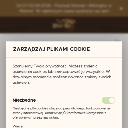
Przejdź do menu.
Przejdź do wyszukiwarki.
Przejdź do treści.
24.07-02.08.2026 - Festiwal Słowian i Wikingów w
Wolinie! W najbliższym czasie spotkacie nas tam!
ZARZĄDZAJ PLIKAMI COOKIE
na
Produkty
Pierścionek z kulką z kryształu górskiego
Szanujemy Twoją prywatność. Możesz zmienić
Pierścionek z kulką z
ustawienia cookies lub zaakceptować je wszystkie. W
dowolnym momencie możesz dokonać zmiany swoich
ustawień.
kryształu górskiego
Niezbędne
POLECAMY
Niezbędne pliki cookies służą do prawidłowego funkcjonowania
strony internetowej i umożliwiają Ci komfortowe korzystanie z
oferowanych przez nas usług.
Pliki cookies odpowiadają na podejmowane przez Ciebie działania w
Więcej
celu m.in. dostosowania Twoich ustawień preferencji prywatności,