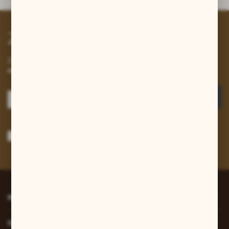
Zapisz się do newslettera
Zapisz się do newslettera na naszym sklepie internetowym i
otrzymuj informacje o nowościach i promocjach.
ZAPISZ SIĘ
Wyrażam zgodę na otrzymywanie drogą elektroniczną na wskazany przeze
mnie adres e-mail informacji dotyczących usług świadczonych przez
Administratora. Zgoda może zostać cofnięta w każdym czasie.
Polityka
prywatności
*
INFORMACJE
O NAS