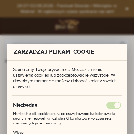
Przejdź do menu.
Przejdź do wyszukiwarki.
Przejdź do treści.
24.07-02.08.2026 - Festiwal Słowian i Wikingów w
Wolinie! W najbliższym czasie spotkacie nas tam!
ZARZĄDZAJ PLIKAMI COOKIE
na główna
Produkty
Sprzączka do paska z brązu - Ruś
Szanujemy Twoją prywatność. Możesz zmienić
Sprzączka do paska z
ustawienia cookies lub zaakceptować je wszystkie. W
dowolnym momencie możesz dokonać zmiany swoich
ustawień.
brązu - Ruś
Niezbędne
Niezbędne pliki cookies służą do prawidłowego funkcjonowania
strony internetowej i umożliwiają Ci komfortowe korzystanie z
oferowanych przez nas usług.
Pliki cookies odpowiadają na podejmowane przez Ciebie działania w
Więcej