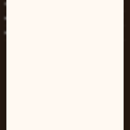
O NAS
MOJE KONTO
MASZ PYTANIE?
W sprawach zamówień:
+48 607 447 690
sklep@pilarart.pl
Grzegorz Pilarczyk
ul. Kcyńska 5
61-046 Poznań
+48 601 579 331
pilarart@poczta.onet.pl
FORMULARZ KONTAKTOWY