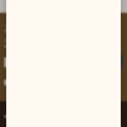
Dane techniczne
Zapisz się do newslettera
Zapisz się do newslettera na naszym sklepie internetowym i
otrzymuj informacje o nowościach i promocjach.
ZAPISZ SIĘ
Wyrażam zgodę na otrzymywanie drogą elektroniczną na wskazany przeze
mnie adres e-mail informacji dotyczących usług świadczonych przez
Administratora. Zgoda może zostać cofnięta w każdym czasie.
Polityka
prywatności
*
INFORMACJE