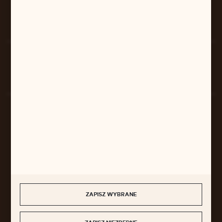
FORMULARZ KONTAKTOWY
Rozpocznij zwrot produktu:
ODSTĄP OD UMOWY TUTAJ
BEZPIECZNE PŁATNOŚCI
SZYBKA DOSTAWA
ZAPISZ WYBRANE