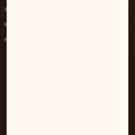
O NAS
MOJE KONTO
MASZ PYTANIE?
W sprawach zamówień:
+48 607 447 690
sklep@pilarart.pl
Grzegorz Pilarczyk
ul. Kcyńska 5
61-046 Poznań
+48 601 579 331
pilarart@poczta.onet.pl