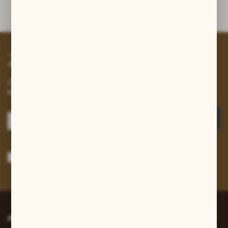
Dane techniczne
Zapisz się do newslettera
Zapisz się do newslettera na naszym sklepie internetowym i
otrzymuj informacje o nowościach i promocjach.
ZAPISZ SIĘ
Wyrażam zgodę na otrzymywanie drogą elektroniczną na wskazany przeze
mnie adres e-mail informacji dotyczących usług świadczonych przez
Administratora. Zgoda może zostać cofnięta w każdym czasie.
Polityka
prywatności
*
INFORMACJE