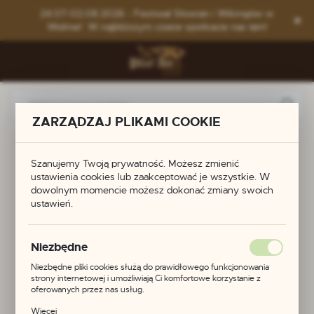
Przejdź do menu.
Przejdź do wyszukiwarki.
Przejdź do treści.
24.07-02.08.2026 - Festiwal Słowian i Wikingów w
Wolinie! W najbliższym czasie spotkacie nas tam!
ZARZĄDZAJ PLIKAMI COOKIE
Produkty
Srebrna zawieszka - lunula - Wielkie Morawy
Szanujemy Twoją prywatność. Możesz zmienić
Srebrna zawieszka -
ustawienia cookies lub zaakceptować je wszystkie. W
dowolnym momencie możesz dokonać zmiany swoich
ustawień.
lunula - Wielkie
Morawy
Niezbędne
Niezbędne pliki cookies służą do prawidłowego funkcjonowania
strony internetowej i umożliwiają Ci komfortowe korzystanie z
oferowanych przez nas usług.
POLECAMY
Pliki cookies odpowiadają na podejmowane przez Ciebie działania w
Więcej