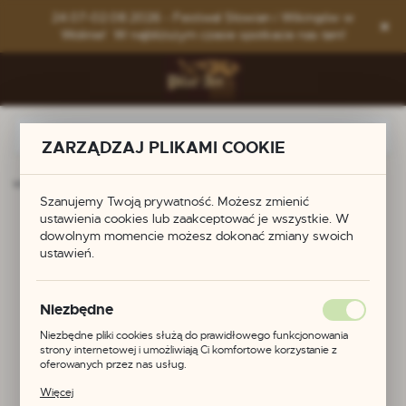
Przejdź do menu.
Przejdź do wyszukiwarki.
Przejdź do treści.
24.07-02.08.2026 - Festiwal Słowian i Wikingów w
Wolinie! W najbliższym czasie spotkacie nas tam!
ZARZĄDZAJ PLIKAMI COOKIE
główna
Produkty
Symbol dobrego handlu i powodzenia
Szanujemy Twoją prywatność. Możesz zmienić
ustawienia cookies lub zaakceptować je wszystkie. W
Symbol dobrego
dowolnym momencie możesz dokonać zmiany swoich
ustawień.
handlu i powodzenia
Niezbędne
Niezbędne pliki cookies służą do prawidłowego funkcjonowania
strony internetowej i umożliwiają Ci komfortowe korzystanie z
oferowanych przez nas usług.
Pliki cookies odpowiadają na podejmowane przez Ciebie działania w
Więcej
celu m.in. dostosowania Twoich ustawień preferencji prywatności,