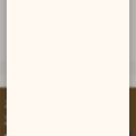
promocyjne mogą pojawić się na stronach podmiotów trzecich lub
firm będących naszymi partnerami oraz innych dostawców usług.
70,00 zł
Firmy te działają w charakterze pośredników prezentujących nasze
treści w postaci wiadomości, ofert, komunikatów mediów
społecznościowych.
DODAJ DO KOSZYKA
ZAPYTAJ O PRODUKT
DANE TECHNICZNE
Dane techniczne
Zapisz się do newslettera
Zapisz się do newslettera na naszym sklepie internetowym i
otrzymuj informacje o nowościach i promocjach.