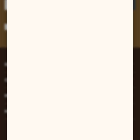
ZAPISZ SIĘ
Wyrażam zgodę na otrzymywanie drogą elektroniczną na wskazany przeze
mnie adres e-mail informacji dotyczących usług świadczonych przez
Administratora. Zgoda może zostać cofnięta w każdym czasie.
Polityka
prywatności
*
INFORMACJE
O NAS
MOJE KONTO
MASZ PYTANIE?
W sprawach zamówień: