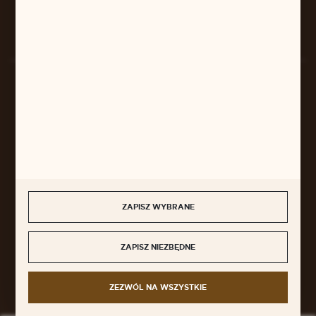
Rozpocznij zwrot produktu:
ODSTĄP OD UMOWY TUTAJ
BEZPIECZNE PŁATNOŚCI
SZYBKA DOSTAWA
ZAPISZ WYBRANE
ZAPISZ NIEZBĘDNE
DOŁĄCZ DO NAS
ZEZWÓL NA WSZYSTKIE