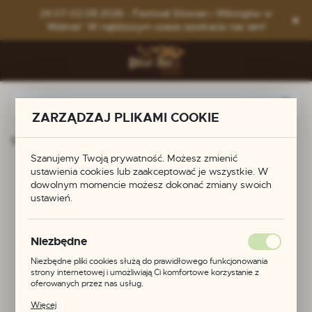
Przejdź do menu.
Przejdź do wyszukiwarki.
Przejdź do treści.
24.07-02.08.2026 - Festiwal Słowian i Wikingów w
Wolinie! W najbliższym czasie spotkacie nas tam!
ZARZĄDZAJ PLIKAMI COOKIE
Strona główna
Produkty
Brosza wikińska
Szanujemy Twoją prywatność. Możesz zmienić
ustawienia cookies lub zaakceptować je wszystkie. W
Brosza wikińska
dowolnym momencie możesz dokonać zmiany swoich
ustawień.
Niezbędne
Niezbędne pliki cookies służą do prawidłowego funkcjonowania
strony internetowej i umożliwiają Ci komfortowe korzystanie z
oferowanych przez nas usług.
Pliki cookies odpowiadają na podejmowane przez Ciebie działania w
Więcej
celu m.in. dostosowania Twoich ustawień preferencji prywatności,