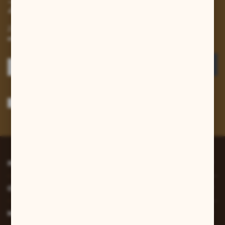
Zapisz się do newslettera
Zapisz się do newslettera na naszym sklepie internetowym i
otrzymuj informacje o nowościach i promocjach.
ZAPISZ SIĘ
Wyrażam zgodę na otrzymywanie drogą elektroniczną na wskazany przeze
mnie adres e-mail informacji dotyczących usług świadczonych przez
Administratora. Zgoda może zostać cofnięta w każdym czasie.
Polityka
prywatności
*
INFORMACJE
O NAS
MOJE KONTO