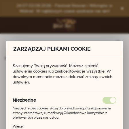
Przejdź do menu.
Przejdź do wyszukiwarki.
Przejdź do treści.
24.07-02.08.2026 - Festiwal Słowian i Wikingów w
Wolinie! W najbliższym czasie spotkacie nas tam!
ZARZĄDZAJ PLIKAMI COOKIE
Strona główna
Produkty
Zapinki do fartuszka
Szanujemy Twoją prywatność. Możesz zmienić
Zapinki do fartuszka
ustawienia cookies lub zaakceptować je wszystkie. W
dowolnym momencie możesz dokonać zmiany swoich
ustawień.
Niezbędne
Niezbędne pliki cookies służą do prawidłowego funkcjonowania
strony internetowej i umożliwiają Ci komfortowe korzystanie z
oferowanych przez nas usług.
Pliki cookies odpowiadają na podejmowane przez Ciebie działania w
Więcej
celu m.in. dostosowania Twoich ustawień preferencji prywatności,