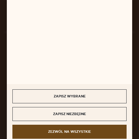
Rozpocznij zwrot produktu:
ODSTĄP OD UMOWY TUTAJ
BEZPIECZNE PŁATNOŚCI
SZYBKA DOSTAWA
ZAPISZ WYBRANE
ZAPISZ NIEZBĘDNE
DOŁĄCZ DO NAS
ZEZWÓL NA WSZYSTKIE