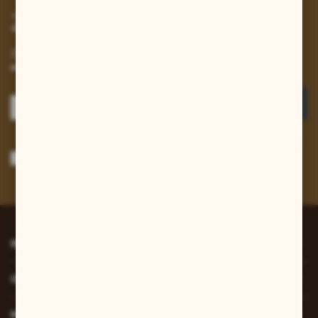
Zapisz się do newslettera
Zapisz się do newslettera na naszym sklepie internetowym i
otrzymuj informacje o nowościach i promocjach.
ZAPISZ SIĘ
Wyrażam zgodę na otrzymywanie drogą elektroniczną na wskazany przeze
mnie adres e-mail informacji dotyczących usług świadczonych przez
Administratora. Zgoda może zostać cofnięta w każdym czasie.
Polityka
prywatności
*
INFORMACJE
O NAS
MOJE KONTO