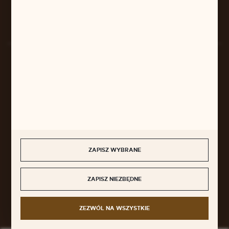
Rozpocznij zwrot produktu:
ODSTĄP OD UMOWY TUTAJ
BEZPIECZNE PŁATNOŚCI
SZYBKA DOSTAWA
ZAPISZ WYBRANE
ZAPISZ NIEZBĘDNE
DOŁĄCZ DO NAS
ZEZWÓL NA WSZYSTKIE