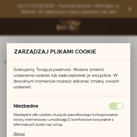
Przejdź do menu.
Przejdź do wyszukiwarki.
Przejdź do treści.
24.07-02.08.2026 - Festiwal Słowian i Wikingów w
Wolinie! W najbliższym czasie spotkacie nas tam!
ZARZĄDZAJ PLIKAMI COOKIE
Strona główna
Produkty
Zawieszka Światowid
Szanujemy Twoją prywatność. Możesz zmienić
ustawienia cookies lub zaakceptować je wszystkie. W
Zawieszka Światowid
dowolnym momencie możesz dokonać zmiany swoich
ustawień.
Niezbędne
Niezbędne pliki cookies służą do prawidłowego funkcjonowania
strony internetowej i umożliwiają Ci komfortowe korzystanie z
oferowanych przez nas usług.
Pliki cookies odpowiadają na podejmowane przez Ciebie działania w
Więcej
celu m.in. dostosowania Twoich ustawień preferencji prywatności,