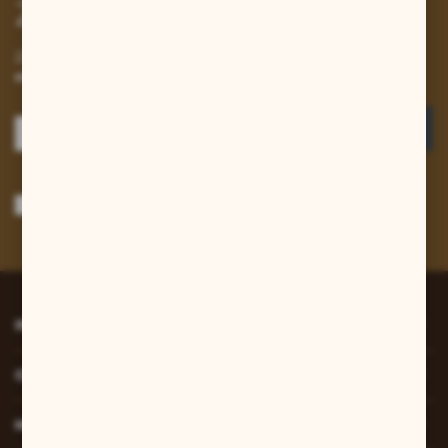
Zapisz się do newslettera
Zapisz się do newslettera na naszym sklepie internetowym i
otrzymuj informacje o nowościach i promocjach.
ZAPISZ SIĘ
Wyrażam zgodę na otrzymywanie drogą elektroniczną na wskazany przeze
mnie adres e-mail informacji dotyczących usług świadczonych przez
Administratora. Zgoda może zostać cofnięta w każdym czasie.
Polityka
prywatności
*
INFORMACJE
O NAS
MOJE KONTO