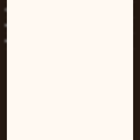
O NAS
MOJE KONTO
MASZ PYTANIE?
W sprawach zamówień:
+48 607 447 690
sklep@pilarart.pl
Grzegorz Pilarczyk
ul. Kcyńska 5
61-046 Poznań
+48 601 579 331
pilarart@poczta.onet.pl