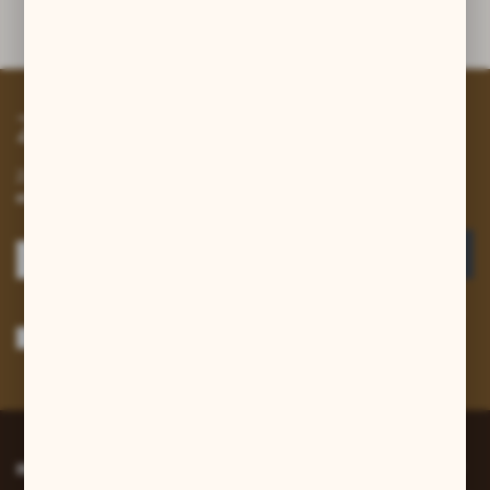
Dane techniczne
Zapisz się do newslettera
Zapisz się do newslettera na naszym sklepie internetowym i
otrzymuj informacje o nowościach i promocjach.
ZAPISZ SIĘ
Wyrażam zgodę na otrzymywanie drogą elektroniczną na wskazany przeze
mnie adres e-mail informacji dotyczących usług świadczonych przez
Administratora. Zgoda może zostać cofnięta w każdym czasie.
Polityka
prywatności
*
INFORMACJE