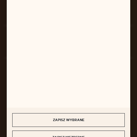
FORMULARZ KONTAKTOWY
Rozpocznij zwrot produktu:
ODSTĄP OD UMOWY TUTAJ
BEZPIECZNE PŁATNOŚCI
SZYBKA DOSTAWA
ZAPISZ WYBRANE