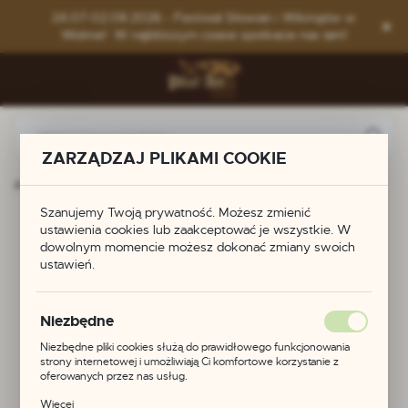
Przejdź do menu.
Przejdź do wyszukiwarki.
Przejdź do treści.
24.07-02.08.2026 - Festiwal Słowian i Wikingów w
Wolinie! W najbliższym czasie spotkacie nas tam!
ZARZĄDZAJ PLIKAMI COOKIE
odukty
Zawieszka z brązu - wojownik - Klahammar, Szwecja
Szanujemy Twoją prywatność. Możesz zmienić
Zawieszka z brązu -
ustawienia cookies lub zaakceptować je wszystkie. W
dowolnym momencie możesz dokonać zmiany swoich
ustawień.
wojownik -
Klahammar, Szwecja
Niezbędne
Niezbędne pliki cookies służą do prawidłowego funkcjonowania
strony internetowej i umożliwiają Ci komfortowe korzystanie z
oferowanych przez nas usług.
POLECAMY
Pliki cookies odpowiadają na podejmowane przez Ciebie działania w
Więcej