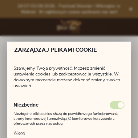
Przejdź do menu.
Przejdź do wyszukiwarki.
Przejdź do treści.
24.07-02.08.2026 - Festiwal Słowian i Wikingów w
Wolinie! W najbliższym czasie spotkacie nas tam!
ZARZĄDZAJ PLIKAMI COOKIE
Produkty
Replika okucia z Gammertingen - VII w. brąz
Szanujemy Twoją prywatność. Możesz zmienić
ustawienia cookies lub zaakceptować je wszystkie. W
Replika okucia z
dowolnym momencie możesz dokonać zmiany swoich
ustawień.
Gammertingen - VII w.
brąz
Niezbędne
Niezbędne pliki cookies służą do prawidłowego funkcjonowania
strony internetowej i umożliwiają Ci komfortowe korzystanie z
oferowanych przez nas usług.
Pliki cookies odpowiadają na podejmowane przez Ciebie działania w
Więcej
celu m.in. dostosowania Twoich ustawień preferencji prywatności,