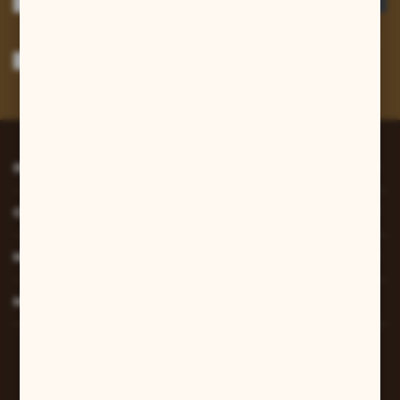
Wyrażam zgodę na otrzymywanie drogą elektroniczną na wskazany przeze
mnie adres e-mail informacji dotyczących usług świadczonych przez
Administratora. Zgoda może zostać cofnięta w każdym czasie.
Polityka
prywatności
*
INFORMACJE
O NAS
MOJE KONTO
MASZ PYTANIE?
W sprawach zamówień:
+48 607 447 690